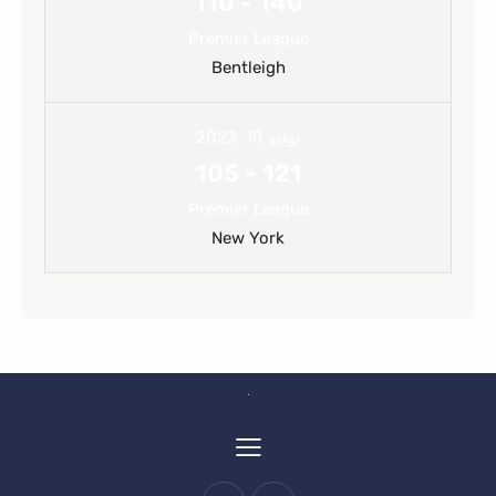
110
-
140
Premier League
Bentleigh
يوليو 18, 2023
105
-
121
Premier League
New York