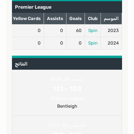
Premier League
الموسم
Club
Goals
Assists
Yellow Cards
rds
0
0
0
60
Spin
2023
0
0
0
0
Spin
2024
النتائج
سبتمبر 28, 2023
131
-
103
Premier League
Bentleigh
أغسطس 25, 2023