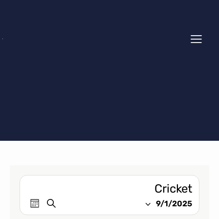
Cricket
E
E
S
9/1/2025
M
v
e
S
v
o