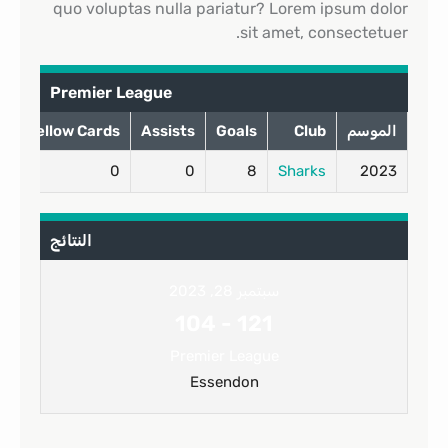
quo voluptas nulla pariatur? Lorem ipsum dolor
sit amet, consectetuer.
Premier League
الموسم
Club
Goals
Assists
Yellow Cards
s
0
0
0
8
Sharks
2023
النتائج
سبتمبر 28, 2023
104
-
121
Premier League
Essendon