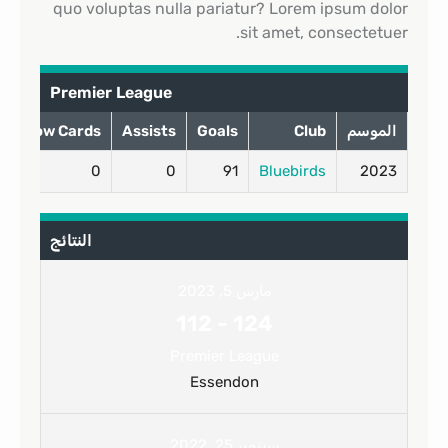
quo voluptas nulla pariatur? Lorem ipsum dolor
sit amet, consectetuer.
Premier League
الموسم
Club
Goals
Assists
Yellow Cards
0
0
91
Bluebirds
2023
النتائج
مارس 5, 2023
112
-
124
Premier League
Essendon
سبتمبر 25, 2022