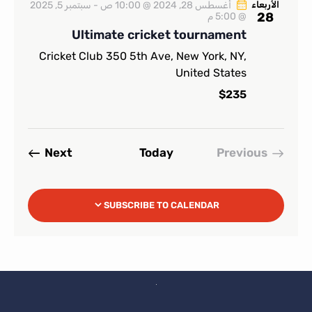
الأربعاء
أغسطس 28, 2024 @ 10:00 ص
-
سبتمبر 5, 2025
28
@ 5:00 م
Ultimate cricket tournament
Cricket Club
350 5th Ave, New York, NY,
United States
$235
Events
Next
Today
Previous
Events
SUBSCRIBE TO CALENDAR