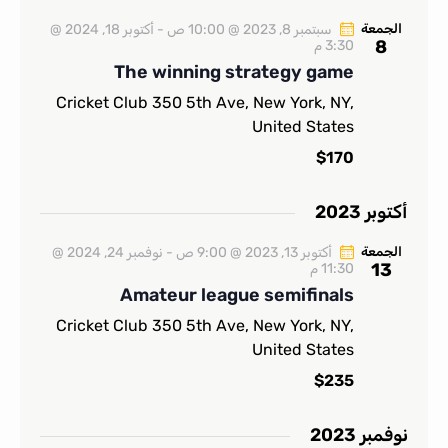
n
l
n
c
t
e
h
الجمعة
سبتمبر 8, 2023 @ 10:00 ص
-
أكتوبر 18, 2024 @
t
8
3:30 م
V
c
s
The winning strategy game
i
t
S
e
d
Cricket Club
350 5th Ave, New York, NY,
e
w
a
United States
a
s
t
$170
r
N
e
c
a
.
أكتوبر 2023
h
v
i
a
الجمعة
أكتوبر 13, 2023 @ 9:00 ص
-
نوفمبر 24, 2024 @
g
n
13
11:30 م
a
d
Amateur league semifinals
t
V
Cricket Club
350 5th Ave, New York, NY,
i
i
United States
o
e
$235
n
w
s
نوفمبر 2023